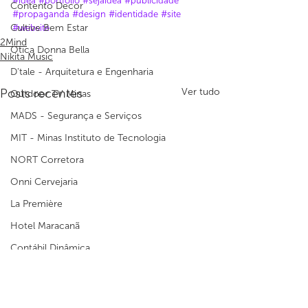
#idea
#portfólio
#sejaidea
#publicidade
Contento Decor
#propaganda
#design
#identidade
#site
Cultive Bem Estar
#website
2Mind
Ótica Donna Bella
Nikita Music
D'tale - Arquitetura e Engenharia
Posts recentes
Ver tudo
Outdoor TV Minas
MADS - Segurança e Serviços
MIT - Minas Instituto de Tecnologia
NORT Corretora
Onni Cervejaria
La Première
Hotel Maracanã
Contábil Dinâmica
Studio Henrique Adário
Mister York