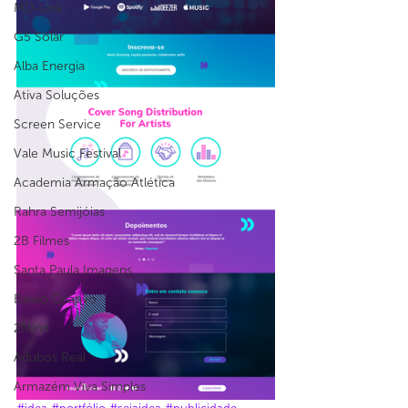
MD-Link
G5 Solar
Alba Energia
Ativa Soluções
Screen Service
Vale Music Festival
Academia Armação Atlética
Rahra Semijóias
2B Filmes
Santa Paula Imagens
Balaio Criativo
2Mind
Adubos Real
Armazém Viva Simples