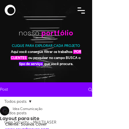
nosso
portfólio
CLIQUE PARA EXPLORAR CADA PROJETO
Aqui você consegue filtrar os trabalhos
POR
CLIENTES
ou pesquisar no campo BUSCA o
tipo de serviço
que você procura.
Post
Todos posts
Idea Comunicação
Todos posts
Layout para site
Giga Security - MULTILASER
Cliente: Sounds Cover