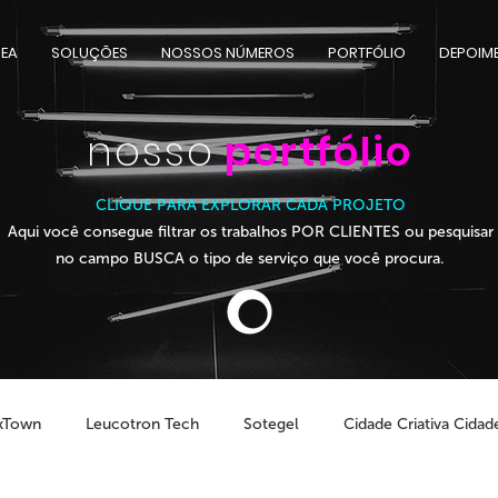
EA
SOLUÇÕES
NOSSOS NÚMEROS
PORTFÓLIO
DEPOIM
nosso
portfólio
CLIQUE PARA EXPLORAR CADA PROJETO
Aqui você consegue filtrar os trabalhos POR CLIENTES ou pesquisar
no campo BUSCA o tipo de serviço que você procura.
kTown
Leucotron Tech
Sotegel
Cidade Criativa Cidade