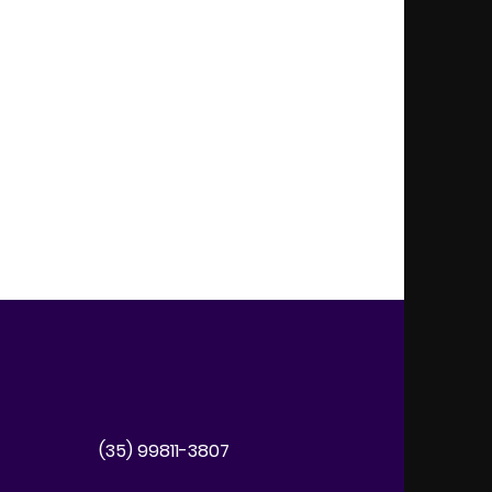
Restaurante Basílico
Vale Music Festival
Mind
Adubos Real
(35) 99811-3807