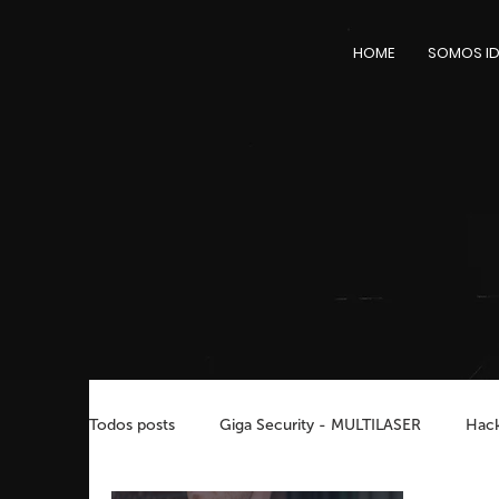
HOME
SOMOS ID
Todos posts
Giga Security - MULTILASER
Hac