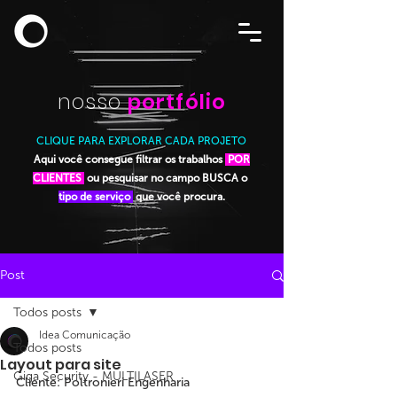
nosso
portfólio
CLIQUE PARA EXPLORAR CADA PROJETO
Aqui você consegue filtrar os trabalhos
POR
CLIENTES
ou pesquisar no campo BUSCA o
tipo de serviço
que você procura.
Post
Todos posts
Idea Comunicação
Todos posts
Layout para site
Giga Security - MULTILASER
Cliente: Poltronieri Engenharia