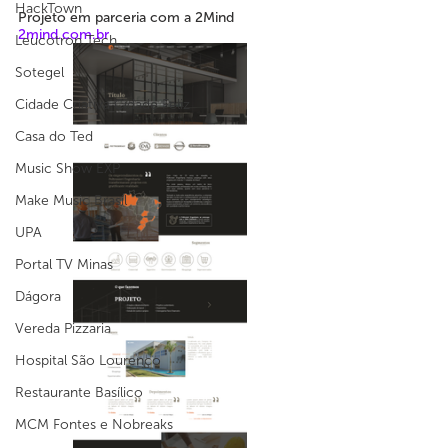
HackTown
Projeto em parceria com a 2Mind
2mind.com.br
Leucotron Tech
Sotegel
Cidade Criativa Cidade Feliz
Casa do Ted
Music Show EXP
Make Music Brasil
UPA
Portal TV Minas
Dágora
Vereda Pizzaria
Hospital São Lourenço
Restaurante Basílico
MCM Fontes e Nobreaks