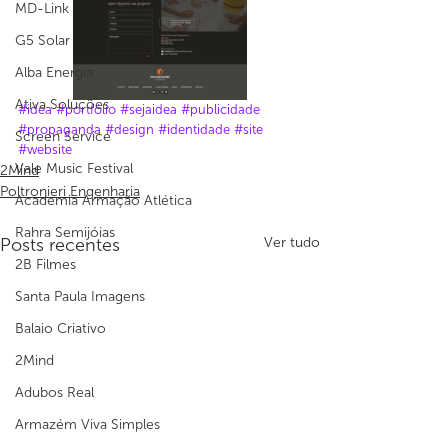
MD-Link
G5 Solar
Alba Energia
Ativa Soluções
#idea
#portfólio
#sejaidea
#publicidade
#propaganda
#design
#identidade
#site
Screen Service
#website
Vale Music Festival
2Mind
Poltronieri Engenharia
Academia Armação Atlética
Rahra Semijóias
Posts recentes
Ver tudo
2B Filmes
Santa Paula Imagens
Balaio Criativo
2Mind
Adubos Real
Armazém Viva Simples