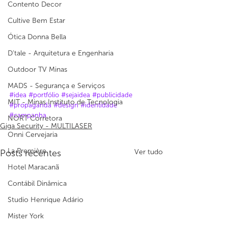
Contento Decor
Cultive Bem Estar
Ótica Donna Bella
D'tale - Arquitetura e Engenharia
Outdoor TV Minas
MADS - Segurança e Serviços
#idea
#portfólio
#sejaidea
#publicidade
MIT - Minas Instituto de Tecnologia
#propaganda
#design
#identidade
#campanha
NORT Corretora
Giga Security - MULTILASER
Onni Cervejaria
La Première
Posts recentes
Ver tudo
Hotel Maracanã
Contábil Dinâmica
Studio Henrique Adário
Mister York