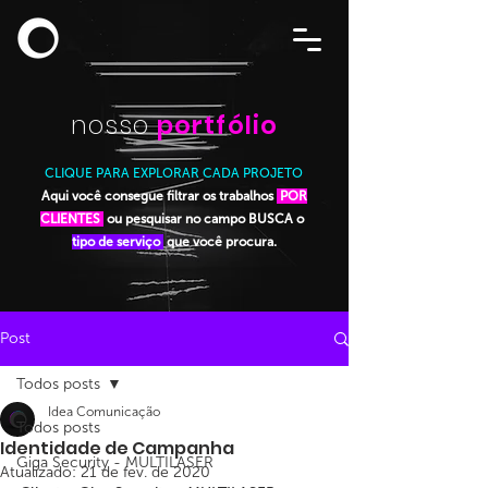
nosso
portfólio
CLIQUE PARA EXPLORAR CADA PROJETO
Aqui você consegue filtrar os trabalhos
POR
CLIENTES
ou pesquisar no campo BUSCA o
tipo de serviço
que você procura.
Post
Todos posts
Idea Comunicação
Todos posts
Identidade de Campanha
Giga Security - MULTILASER
Atualizado:
21 de fev. de 2020