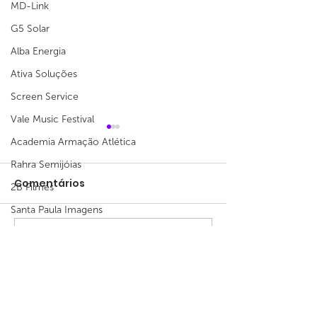
MD-Link
G5 Solar
Alba Energia
Ativa Soluções
Screen Service
Vale Music Festival
Academia Armação Atlética
Rahra Semijóias
Comentários
2B Filmes
Santa Paula Imagens
Balaio Criativo
Identidade para feira
Escreva um comentário
Programa de
2Mind
Relacioname
Adubos Real
Armazém Viva Simples