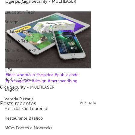
Cliente: Giga Security - MULTILASER
HackTown
Leucotron Tech
Sotegel
Cidade Criativa Cidade Feliz
Casa do Ted
Music Show EXP
Make Music Brasil
UPA
#idea
#portfólio
#sejaidea
#publicidade
Portal TV Minas
#propaganda
#design
#merchandising
Giga Security - MULTILASER
Dágora
Vereda Pizzaria
Posts recentes
Ver tudo
Hospital São Lourenço
Restaurante Basílico
MCM Fontes e Nobreaks