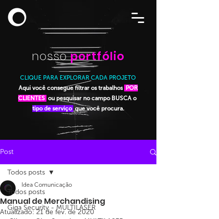
nosso
portfólio
CLIQUE PARA EXPLORAR CADA PROJETO
Aqui você consegue filtrar os trabalhos
POR
CLIENTES
ou pesquisar no campo BUSCA o
tipo de serviço
que você procura.
Post
Todos posts
Idea Comunicação
Todos posts
Manual de Merchandising
Giga Security - MULTILASER
Atualizado:
21 de fev. de 2020