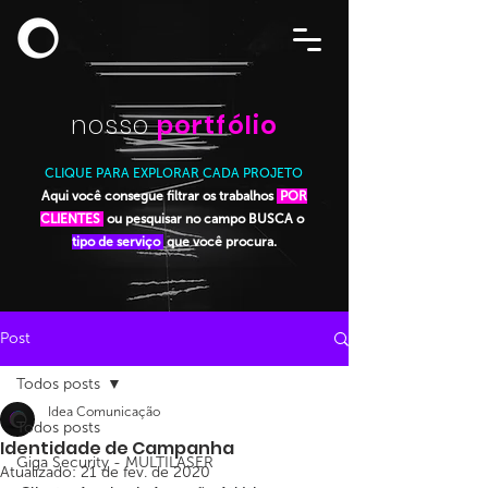
nosso
portfólio
CLIQUE PARA EXPLORAR CADA PROJETO
Aqui você consegue filtrar os trabalhos
POR
CLIENTES
ou pesquisar no campo BUSCA o
tipo de serviço
que você procura.
Post
Todos posts
Idea Comunicação
Todos posts
Identidade de Campanha
Giga Security - MULTILASER
Atualizado:
21 de fev. de 2020