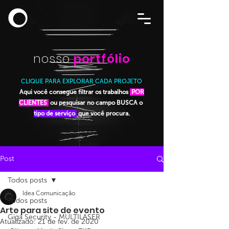
nosso
portfólio
CLIQUE PARA EXPLORAR CADA PROJETO
Aqui você consegue filtrar os trabalhos
POR
CLIENTES
ou pesquisar no campo BUSCA o
tipo de serviço
que você procura.
Post
Todos posts
Idea Comunicação
Todos posts
Arte para site de evento
Giga Security - MULTILASER
Atualizado:
21 de fev. de 2020