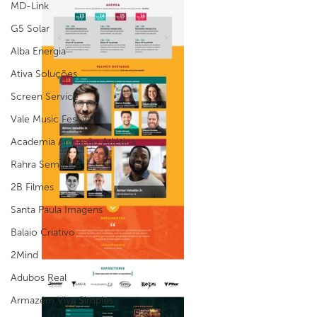
MD-Link
G5 Solar
Alba Energia
Ativa Soluções
Screen Service
Vale Music Festival
Academia Armação Atlética
Rahra Semijóias
2B Filmes
Santa Paula Imagens
Balaio Criativo
2Mind
Adubos Real
Armazém Viva Simples